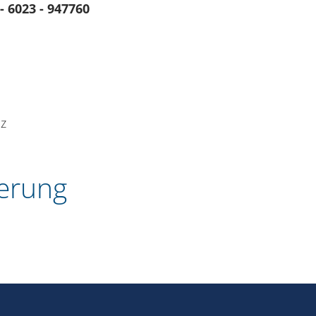
- 6023 - 947760
iz
ierung