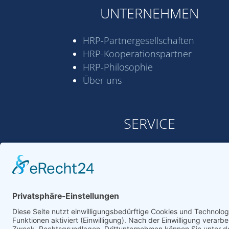
UNTERNEHMEN
HRP-Partner­gesell­schaften
HRP-Kooperations­partner
HRP-Philosophie
Über uns
SERVICE
Glossar
Links
Erklärvideos